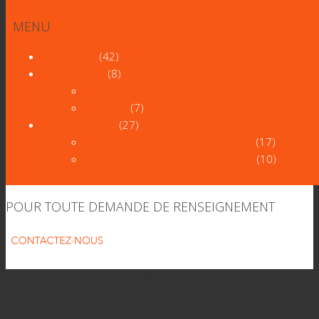
MENU
ACTUALITÉS
(42)
FORMATIONS
(8)
Management et commercial du travail temporair
Social RH
(7)
RECRUTEMENTS
(27)
Immobilier Administration de Biens
(17)
Immobilier Promotion Construction
(10)
POUR TOUTE DEMANDE DE RENSEIGNEMENT
Copyright 2017 - Référence Recrutement & Ressources. Tous d