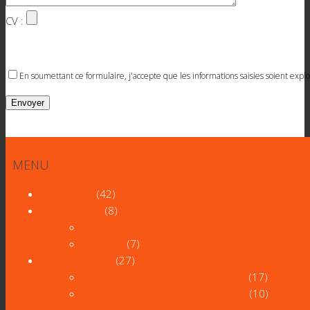
CV :
En soumettant ce formulaire, j'accepte que les informations saisies soient ex
MENU
ACTUALITÉS
(42)
FORMATIONS
(8)
Management et commercial du travail temporair
Social RH
(7)
RECRUTEMENTS
(27)
Immobilier Administration de Biens
(17)
Immobilier Promotion Construction
(10)