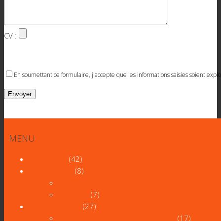
CV :
En soumettant ce formulaire, j'accepte que les informations saisies soient ex
MENU
ACTUALITÉS
(42)
FORMATIONS
(8)
Management et commercial du travail temporair
Social RH
(7)
RECRUTEMENTS
(27)
Immobilier Administration de Biens
(17)