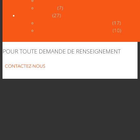
Management et commercial du travail temporair
Social RH
(7)
RECRUTEMENTS
(27)
Immobilier Administration de Biens
(17)
Immobilier Promotion Construction
(10)
POUR TOUTE DEMANDE DE RENSEIGNEMENT
Copyright 2017 - Référence Recrutement & Ressources. Tous d